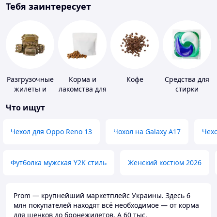
Тебя заинтересует
Разгрузочные
Корма и
Кофе
Средства для
жилеты и
лакомства для
стирки
плитоноски
домашних
Что ищут
без плит
животных и
птиц
Чехол для Oppo Reno 13
Чохол на Galaxy A17
Чехо
Футболка мужская Y2K стиль
Женский костюм 2026
Prom — крупнейший маркетплейс Украины. Здесь 6
млн покупателей находят всё необходимое — от корма
для щенков до бронежилетов. А 60 тыс.