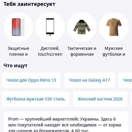
Тебя заинтересует
Защитные
Дисплей,
Тактическая и
Мужские
пленки и
touchscreen
форменная
футболки и
стекла для
для
одежда
майки
Что ищут
портативных
телефонов
устройств
Чехол для Oppo Reno 13
Чохол на Galaxy A17
Чехо
Футболка мужская Y2K стиль
Женский костюм 2026
Prom — крупнейший маркетплейс Украины. Здесь 6
млн покупателей находят всё необходимое — от корма
для щенков до бронежилетов. А 60 тыс.