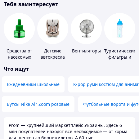
Тебя заинтересует
Средства от
Детские
Вентиляторы
Туристические
насекомых
автокресла
фильтры и
таблетки для
Что ищут
питьевой
воды
Ежедневники школьные
K-pop руми костюм для анима
Бутсы Nike Air Zoom розовые
Футбольные ворота и фу
Prom — крупнейший маркетплейс Украины. Здесь 6
млн покупателей находят всё необходимое — от корма
для щенков до бронежилетов. А 60 тыс.