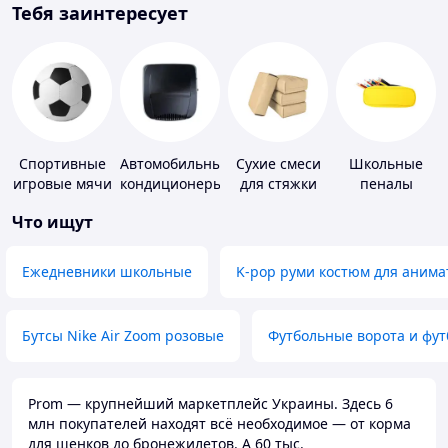
Тебя заинтересует
Спортивные
Автомобильные
Сухие смеси
Школьные
игровые мячи
кондиционеры
для стяжки
пеналы
пола
Что ищут
Ежедневники школьные
K-pop руми костюм для анима
Бутсы Nike Air Zoom розовые
Футбольные ворота и фу
Prom — крупнейший маркетплейс Украины. Здесь 6
млн покупателей находят всё необходимое — от корма
для щенков до бронежилетов. А 60 тыс.