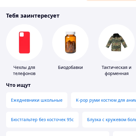
Материалы для ремонта
Тебя заинтересует
Спорт и отдых
Чехлы для
Биодобавки
Тактическая и
телефонов
форменная
одежда
Что ищут
Ежедневники школьные
K-pop руми костюм для ани
Бюстгальтер без косточек 95с
Блузка с кружевом бо