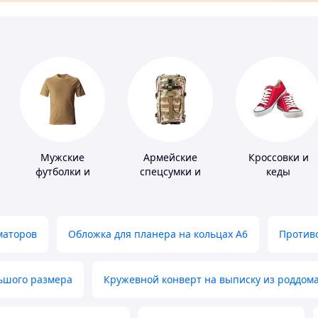
Мужские
Армейские
Кроссовки и
футболки и
спецсумки и
кеды
майки
рюкзаки
маторов
Обложка для планера на кольцах А6
Противо
льшого размера
Кружевной конверт на выписку из роддом