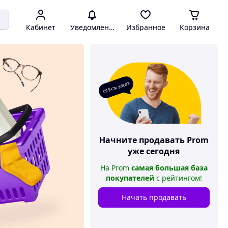
Кабинет
Уведомления
Избранное
Корзина
О! Есть заказ
Начните продавать
Prom
уже сегодня
На
Prom
самая большая база
покупателей
с рейтингом
!
Начать продавать