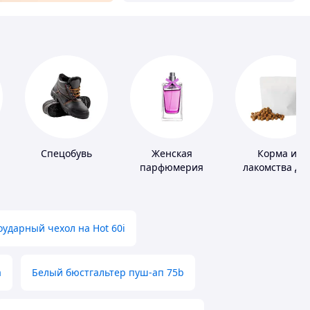
Спецобувь
Женская
Корма и
парфюмерия
лакомства дл
домашних
животных и
птиц
ударный чехол на Hot 60i
а
Белый бюстгальтер пуш-ап 75b