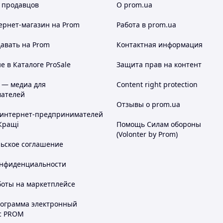
 продавцов
О prom.ua
ернет-магазин
на Prom
Работа в prom.ua
авать на Prom
Контактная информация
 в Каталоге ProSale
Защита прав на контент
 — медиа для
Content right protection
ателей
Отзывы о prom.ua
 интернет-предпринимателей
Кращі
Помощь Силам обороны
(Volonter by Prom)
льское соглашение
онфиденциальности
боты на маркетплейсе
рограмма электронный
с PROM