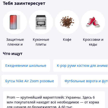
Тебя заинтересует
Защитные
Кухонные
Кофе
Кроссовки и
пленки и
плиты
кеды
стекла для
Что ищут
портативных
устройств
Ежедневники школьные
K-pop руми костюм для анима
Бутсы Nike Air Zoom розовые
Футбольные ворота и фу
Prom — крупнейший маркетплейс Украины. Здесь 6
млн покупателей находят всё необходимое — от корма
для щенков до бронежилетов. А 60 тыс.