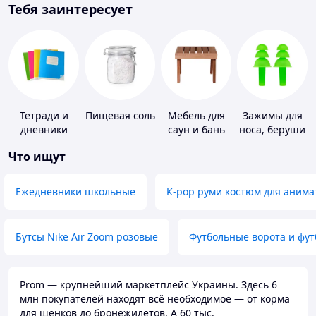
Тебя заинтересует
Тетради и
Пищевая соль
Мебель для
Зажимы для
дневники
саун и бань
носа, беруши
для плавания
Что ищут
Ежедневники школьные
K-pop руми костюм для анима
Бутсы Nike Air Zoom розовые
Футбольные ворота и фу
Prom — крупнейший маркетплейс Украины. Здесь 6
млн покупателей находят всё необходимое — от корма
для щенков до бронежилетов. А 60 тыс.